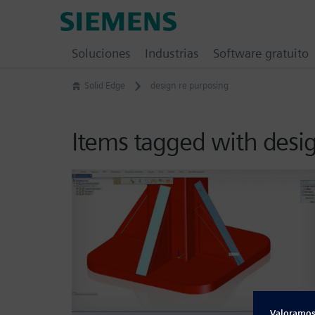
Skip
Siemens
to
Software
content
Soluciones
Industrias
Software gratuito
Solid Edge
design re purposing
Items tagged with desi