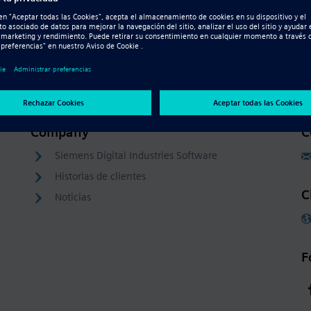
o
Company
C
Siemens Digital Industries Software
Historias de clientes
C
Noticias
F