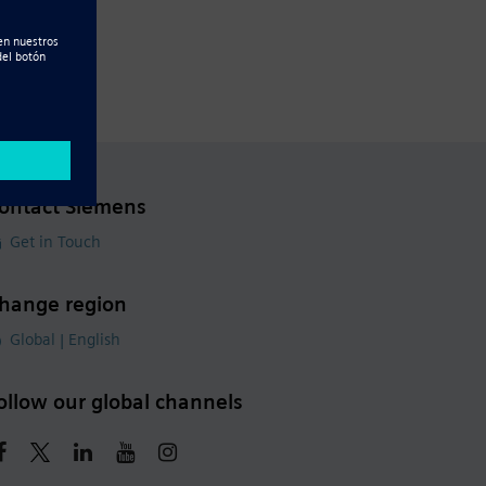
ontact Siemens
Get in Touch
hange region
Global | English
ollow our global channels