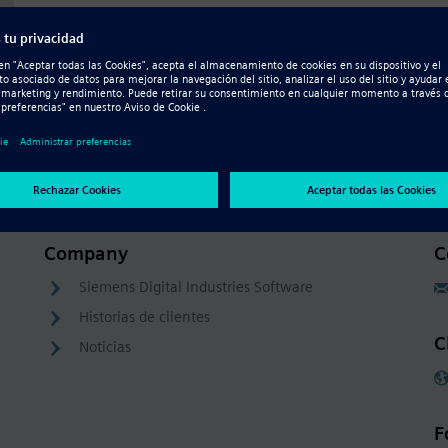
Company
C
Siemens Digital Industries Software
Historias de clientes
C
Noticias
F