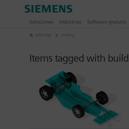
Skip
Siemens
to
Software
content
Soluciones
Industrias
Software gratuito
Solid Edge
building
Items tagged with buil