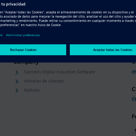
Company
C
Siemens Digital Industries Software
Historias de clientes
C
Noticias
F