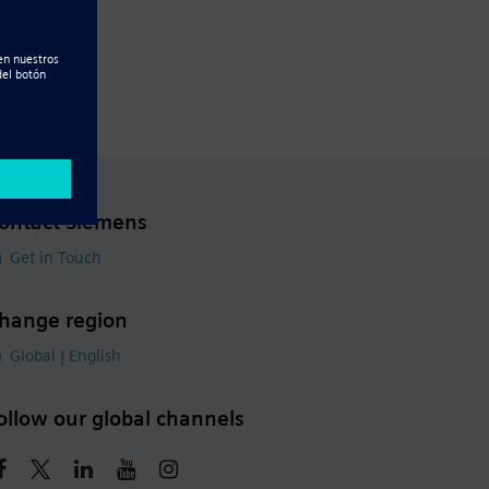
ontact Siemens
Get in Touch
hange region
Global | English
ollow our global channels