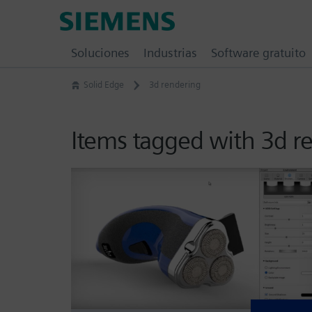
Skip
Siemens
to
Software
content
Soluciones
Industrias
Software gratuito
Solid Edge
3d rendering
Items tagged with 3d r