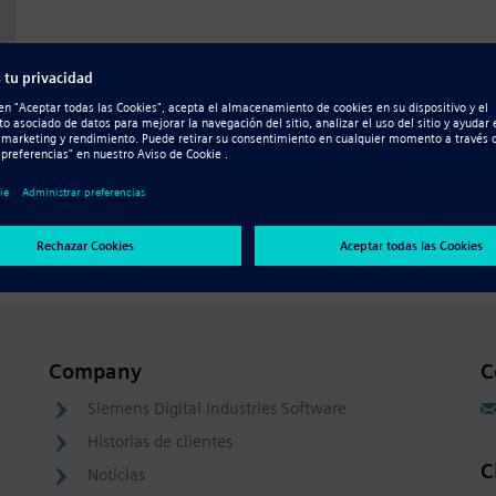
y
Company
C
Siemens Digital Industries Software
Historias de clientes
C
Noticias