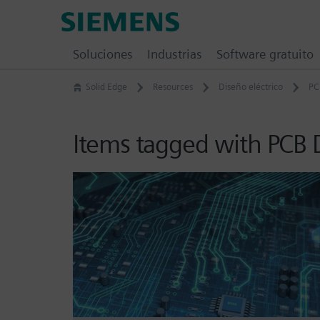
Skip
Siemens
to
Software
content
Soluciones
Industrias
Software gratuito
Solid Edge
Resources
Diseño eléctrico
PC
Items tagged with PCB 