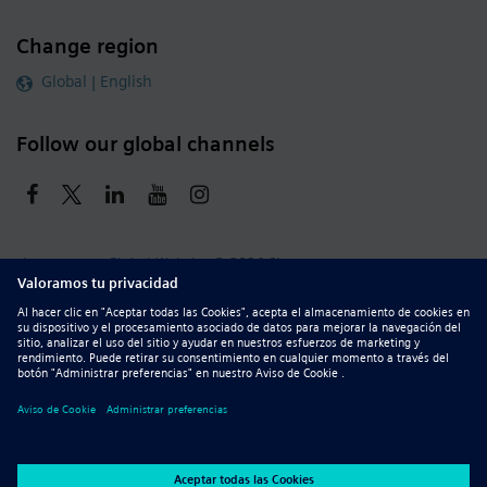
Change region
Global | English
Follow our global channels
siemens.com Global Website
© 2026 Siemens
Whistleblowing
Corporate Information
DMCA
Privacy Notice
Terms of Use
Digital ID
Report Piracy