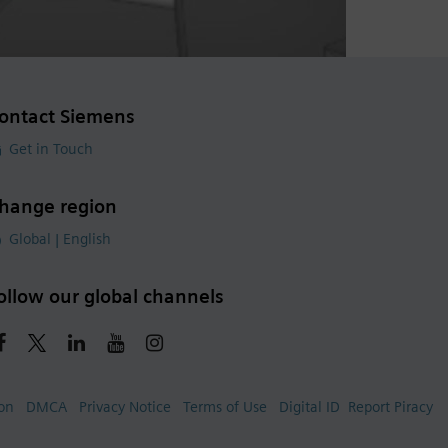
ontact Siemens
Get in Touch
hange region
Global | English
ollow our global channels
ion
DMCA
Privacy Notice
Terms of Use
Digital ID
Report Piracy