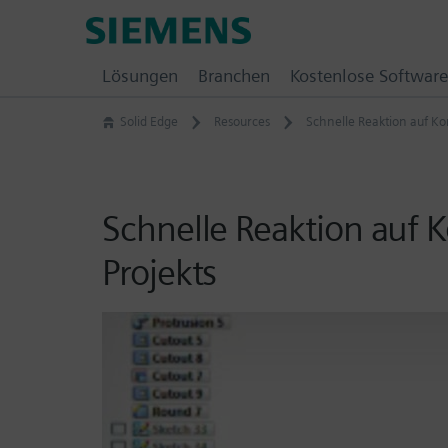
Skip
Siemens
to
Software
content
Lösungen
Branchen
Kostenlose Software
Solid Edge
Resources
Schnelle Reaktion auf Ko
Schnelle Reaktion auf 
Projekts