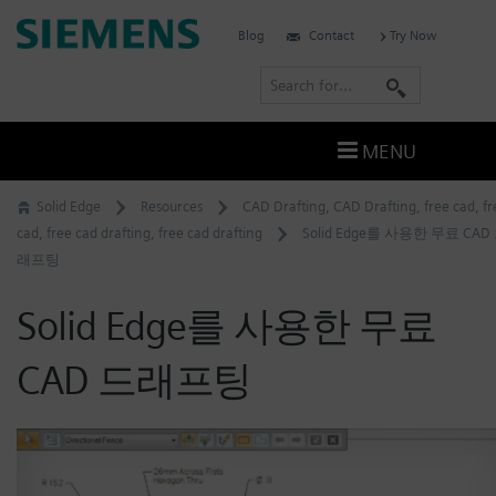
Skip
Siemens
Blog
Contact
Try Now
to
Software
content
S
e
a
MENU
r
c
Solid Edge
Resources
CAD Drafting
,
CAD Drafting
,
free cad
,
fr
h
cad
,
free cad drafting
,
free cad drafting
Solid Edge를 사용한 무료 CAD
래프팅
Solid Edge를 사용한 무료
CAD 드래프팅