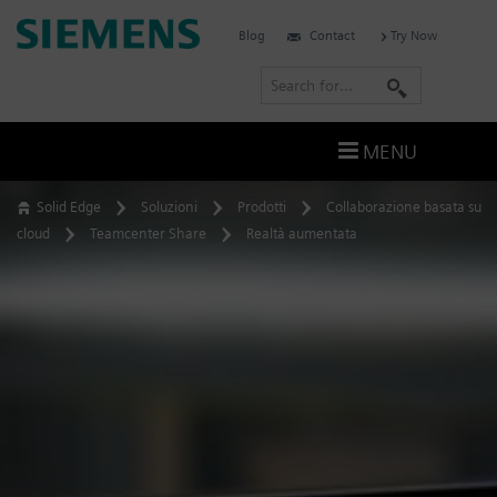
Skip
Siemens
Blog
Contact
Try Now
to
Software
content
S
e
a
MENU
r
c
Solid Edge
Soluzioni
Prodotti
Collaborazione basata su
h
cloud
Teamcenter Share
Realtà aumentata