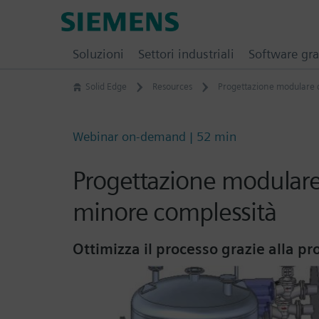
Skip
Siemens
to
Software
content
Soluzioni
Settori industriali
Software gra
Solid Edge
Resources
Progettazione modulare de
Webinar on-demand | 52 min
Progettazione modulare 
minore complessità
Ottimizza il processo grazie alla p