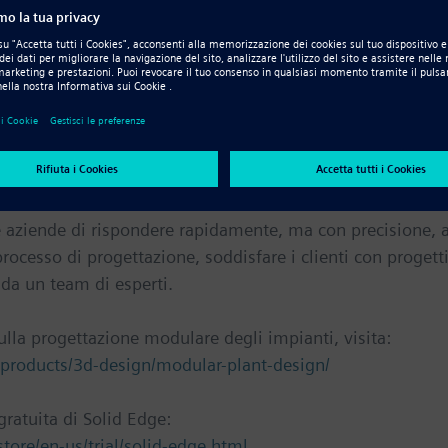
t’altro che semplice. Ogni progetto richiede un’elevata
titive all’interno del processo sono ancora molte. In che m
endendoli al contempo unici?
tamente questo. La progettazione modulare degli impian
azione di assiemi modulari e l’ingegnerizzazione dei nuov
e aziende di rispondere rapidamente, ma con precisione, a
processo di progettazione, soddisfare i clienti con progetti
 da un team di esperti.
lla progettazione modulare degli impianti, visita:
/products/3d-design/modular-plant-design/
gratuita di Solid Edge:
ore/en-us/trial/solid-edge.html