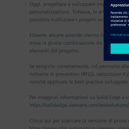
Oggi, progettare e sviluppare impianti è tut
personalizzazione. Tuttavia, le attività ripe
possibile riutilizzare i progetti esistenti, r
Ebbene, alcune aziende stanno facendo esat
trova la giusta combinazione tra la configur
elementi del progetto.
Se eseguito correttamente, ciò permette all
richieste di preventivo (RFQ), velocizzare il 
nonché applicare le best practice sviluppate
Per maggiori informazioni su Solid Edge e su
https://solidedge.siemens.com/en/solutions
Clicca qui per scaricare la versione di prova 
https://www.plm.automation.siemens.com/st