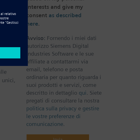
interests and give my
odo è
consent
as described
here
.
Avviso:
Fornendo i miei dati
ti
autorizzo Siemens Digital
i
Industries Software e le sue
affiliate a contattarmi via
email, telefono e posta
lle
ordinaria per quanto riguarda i
 unici,
suoi prodotti e servizi, come
descritto in dettaglio
qui
. Siete
pregati di consultare la nostra
politica sulla privacy
e
gestire
le vostre preferenze di
comunicazione
.