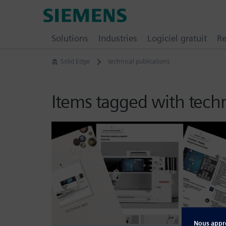
Skip
Siemens
to
Digital
content
Solutions
Industries
Logiciel gratuit
Re
Industries
Software
Solid Edge
technical publications
–
Ingenuity
for
Items tagged with techn
Life