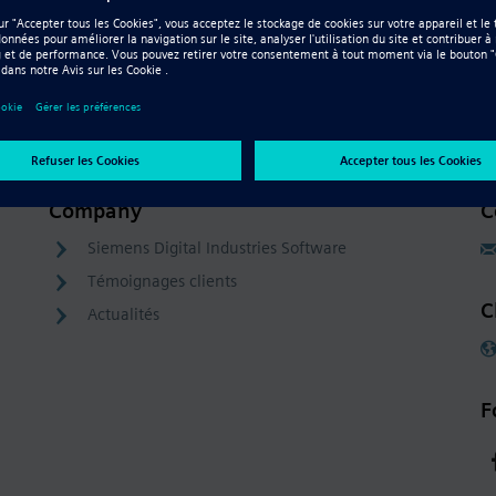
0
Company
C
Siemens Digital Industries Software
Témoignages clients
C
Actualités
F