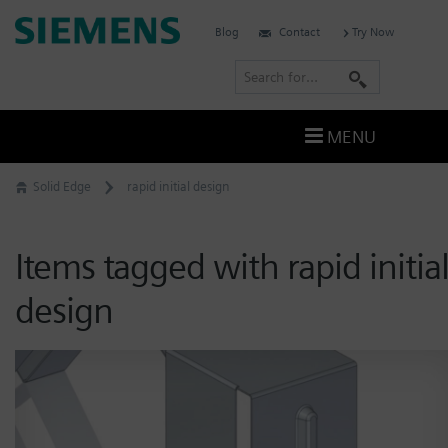
Skip
Siemens
Blog
Contact
Try Now
to
Digital
content
S
Industries
e
Software
a
–
MENU
Ingenuity
r
for
c
Solid Edge
rapid initial design
Life
h
Items tagged with rapid initia
design