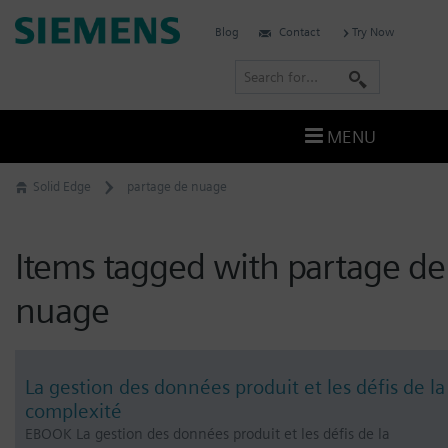
Skip
Siemens
Blog
Contact
Try Now
to
Digital
content
S
Industries
e
Software
a
–
MENU
Ingenuity
r
for
c
Solid Edge
partage de nuage
Life
h
Items tagged with partage de
nuage
La gestion des données produit et les défis de la
complexité
EBOOK La gestion des données produit et les défis de la