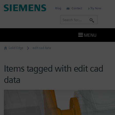
Skip
Siemens
Blog
Contact
Try Now
to
Digital
content
S
Industries
e
Software
a
–
MENU
Ingenuity
r
for
c
Solid Edge
edit cad data
Life
h
Items tagged with edit cad
data