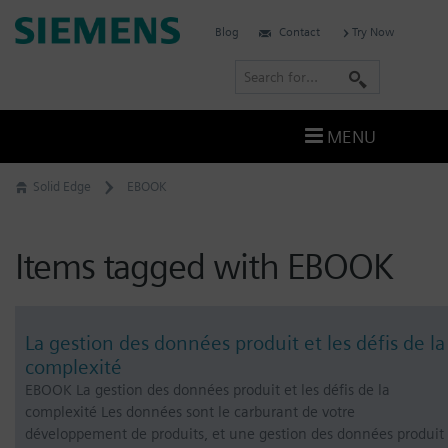
Skip
Siemens
Blog
Contact
Try Now
to
Digital
content
S
Industries
e
Software
a
–
MENU
Ingenuity
r
for
c
Solid Edge
EBOOK
Life
h
Items tagged with EBOOK
La gestion des données produit et les défis de la
complexité
EBOOK La gestion des données produit et les défis de la
complexité Les données sont le carburant de votre
développement de produits, et une gestion des données produit