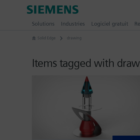
Skip
Siemens
to
Digital
content
Solutions
Industries
Logiciel gratuit
Re
Industries
Software
Solid Edge
drawing
–
Ingenuity
for
Items tagged with draw
Life