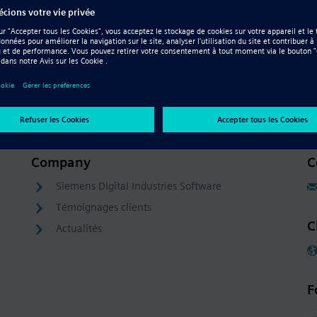
Company
C
Siemens Digital Industries Software
Témoignages clients
C
Actualités
F