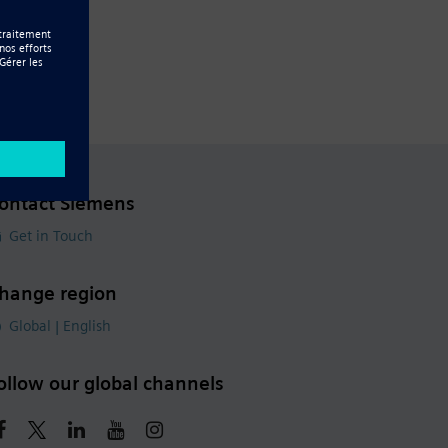
ontact Siemens
Get in Touch
hange region
Global | English
ollow our global channels