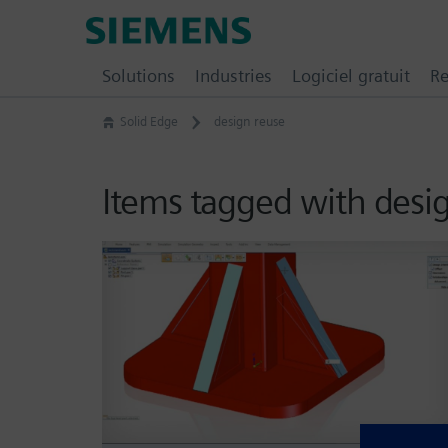
Skip
Siemens
to
Digital
content
Solutions
Industries
Logiciel gratuit
Re
Industries
Software
Solid Edge
design reuse
–
Ingenuity
for
Items tagged with desi
Life