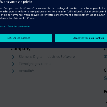
Company
C
Siemens Digital Industries Software
Témoignages clients
C
Actualités
F