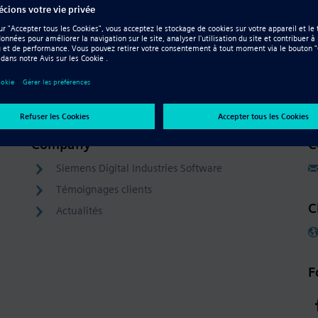
Resource - Vidéo
Modélisation Convergente
Company
C
Siemens Digital Industries Software
Témoignages clients
C
Actualités
F