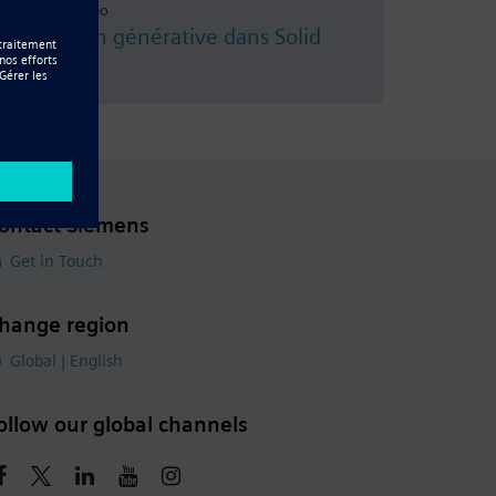
Resource - Vidéo
Conception générative dans Solid
Edge
ontact Siemens
Get in Touch
hange region
Global | English
ollow our global channels