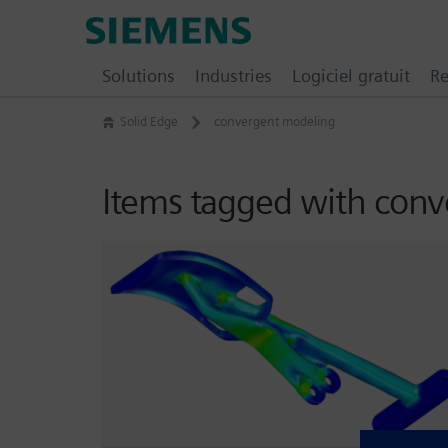
Skip
Siemens
to
Digital
content
Solutions
Industries
Logiciel gratuit
Re
Industries
Software
Solid Edge
convergent modeling
–
Ingenuity
for
Items tagged with con
Life