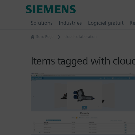
Skip
Siemens
to
Digital
content
Solutions
Industries
Logiciel gratuit
Re
Industries
Software
Solid Edge
cloud collaboration
–
Ingenuity
for
Items tagged with cloud
Life