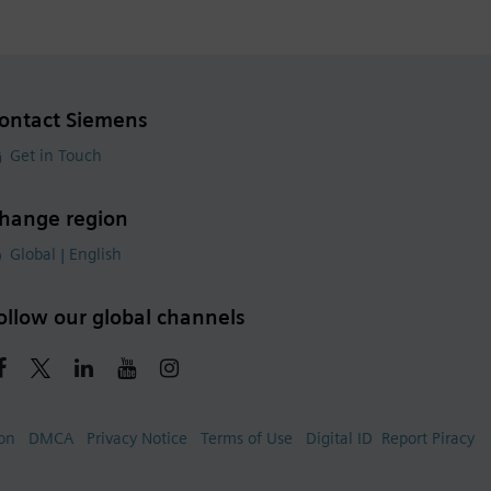
ontact Siemens
Get in Touch
hange region
Global | English
ollow our global channels
ion
DMCA
Privacy Notice
Terms of Use
Digital ID
Report Piracy