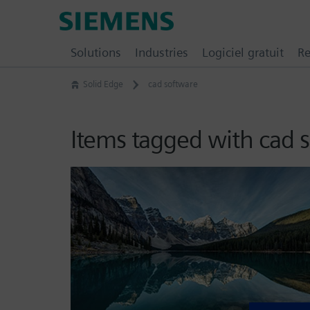
Skip
Siemens
to
Digital
content
Solutions
Industries
Logiciel gratuit
Re
Industries
Software
Solid Edge
cad software
–
Ingenuity
for
Items tagged with cad 
Life