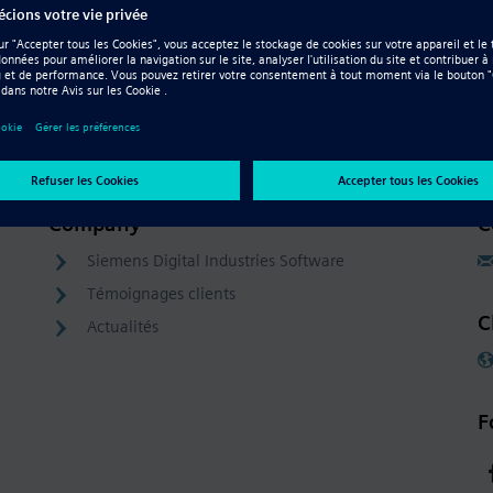
Company
C
Siemens Digital Industries Software
Témoignages clients
C
Actualités
F