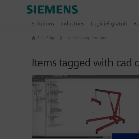
Skip
Siemens
to
Digital
content
Solutions
Industries
Logiciel gratuit
Re
Industries
Software
Solid Edge
cad design optimization
–
Ingenuity
for
Items tagged with cad 
Life