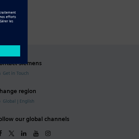
ontact Siemens
Get in Touch
hange region
Global | English
ollow our global channels