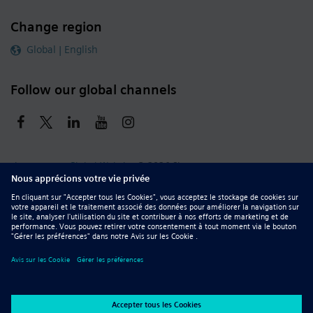
Change region
Global | English
Follow our global channels
siemens.com Global Website
© 2026 Siemens
Whistleblowing
Corporate Information
DMCA
Privacy Notice
Terms of Use
Digital ID
Report Piracy