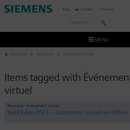
Skip
Siemens
Blog
Contact
Try Now
to
Digital
content
S
Industries
e
Software
a
–
MENU
Ingenuity
r
for
c
Solid Edge
Resources
Événement virtuel
Life
h
Items tagged with Événemen
virtuel
Resource - Événement virtuel
Solid Edge 2021 – Lancement virtuel en différé