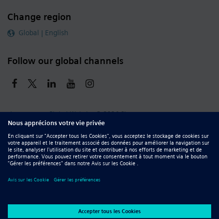
Change region
Global | English
Follow our global channels
siemens.com Global Website
© 2026 Siemens
Whistleblowing
Corporate Information
DMCA
Privacy Notice
Terms of Use
Digital ID
Report Piracy