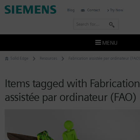
Skip
Siemens
Blog
Contact
Try Now
to
Digital
content
S
Industries
e
Software
a
–
MENU
Ingenuity
r
for
c
Solid Edge
Resources
Fabrication assistée par ordinateur (FAO
Life
h
Items tagged with Fabrication
assistée par ordinateur (FAO)