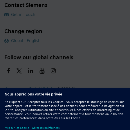
Contact Siemens
Get in Touch
Change region
Global | English
Follow our global channels
siemens.com Global Website
© 2026 Siemens
Whistleblowing
Corporate Information
DMCA
Privacy Notice
Terms of Use
Digital ID
Report Piracy