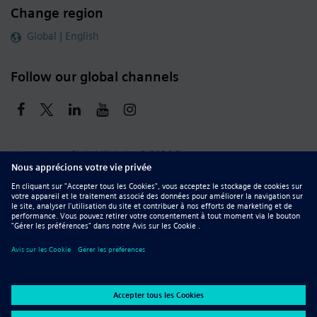
Change region
Global | English
Follow our global channels
siemens.com Global Website
© 2026 Siemens
Whistleblowing
Corporate Information
DMCA
Privacy Notice
Terms of Use
Digital ID
Report Piracy