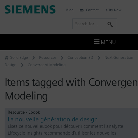
Skip
Siemens
Blog
Contact
Try Now
to
Digital
content
S
Industries
e
Software
a
–
MENU
Ingenuity
r
for
c
Solid Edge
Resources
Conception 3D
Next Generation
Life
h
Design
Convergent Modeling
Items tagged with Convergen
Modeling
Resource - Ebook
La nouvelle génération de design
Lisez ce nouvel eBook pour découvrir comment l’analyste
Lifecycle Insights recommande d’utiliser les nouvelles