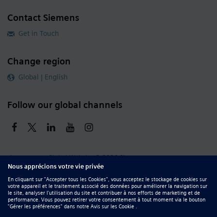
Contact Siemens
Get in Touch
Change region
Global | English
Follow our global channels
siemens.com Global Website
© 2026 Siemens
Whistleblowing
Corporate Information
DMCA
Privacy Notice
Terms of Use
Digital ID
Report Piracy