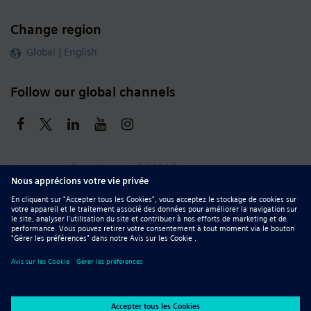
Change region
Global | English
Follow our global channels
siemens.com Global Website
© 2026 Siemens
Whistleblowing
Corporate Information
DMCA
Privacy Notice
Terms of Use
Digital ID
Report Piracy