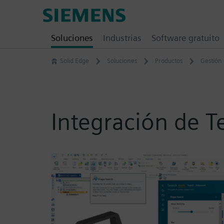
Skip
Siemens
to
Software
content
Soluciones
Industrias
Software gratuito
Solid Edge
Soluciones
Productos
Gestión 
Integración de T