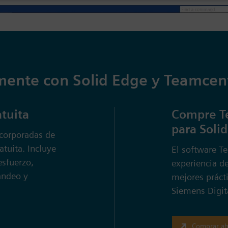
ente con Solid Edge y Teamcent
tuita
Compre Te
para Solid
ncorporadas de
tuita. Incluye
El software T
esfuerzo,
experiencia d
andeo y
mejores práct
Siemens Digita
Comprar ah