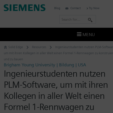
Skip
Siemens
Blog
Contact
Try Now
to
Software
content
S
e
a
MENU
r
c
Solid Edge
Resources
Ingenieurstudenten nutzen PLM-Softwar
h
um mit ihren Kollegen in aller Welt einen Formel 1-Rennwagen zu konstruie
und zu bauen
Brigham Young University | Bildung | USA
Ingenieurstudenten nutzen
PLM-Software, um mit ihren
Kollegen in aller Welt einen
Formel 1-Rennwagen zu