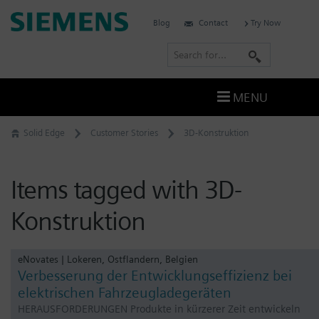
Skip
Siemens
Blog
Contact
Try Now
to
Software
content
S
e
a
MENU
r
c
Solid Edge
Customer Stories
3D-Konstruktion
h
Items tagged with 3D-
Konstruktion
eNovates | Lokeren, Ostflandern, Belgien
Verbesserung der Entwicklungseffizienz bei
elektrischen Fahrzeugladegeräten
HERAUSFORDERUNGEN Produkte in kürzerer Zeit entwickeln