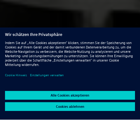
Ste pripravení začať? Začnime spolu: +421 903
294 918