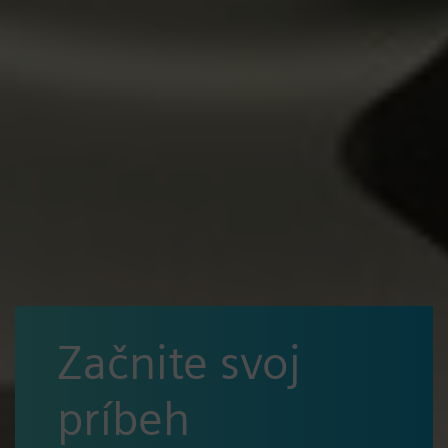
Začnite svoj
príbeh