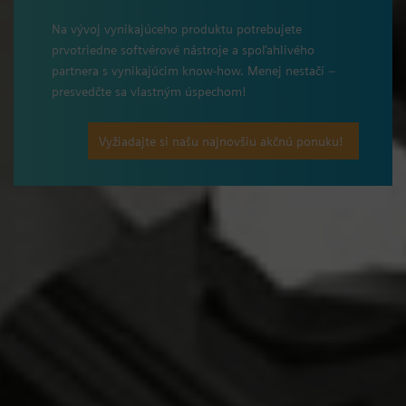
Na vývoj vynikajúceho produktu potrebujete
prvotriedne softvérové nástroje a spoľahlivého
partnera s vynikajúcim know-how. Menej nestačí –
presvedčte sa vlastným úspechom!
Vyžiadajte si našu najnovšiu akčnú ponuku!