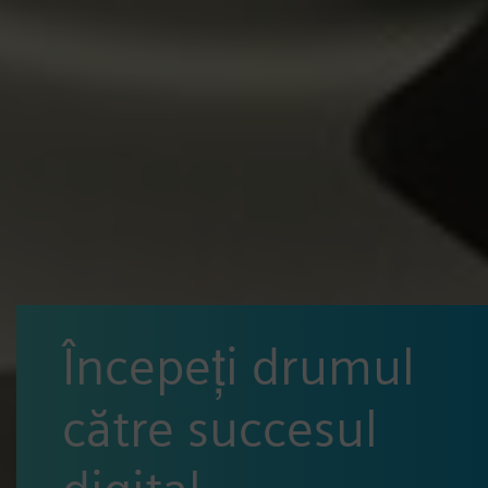
Începeți drumul
către succesul