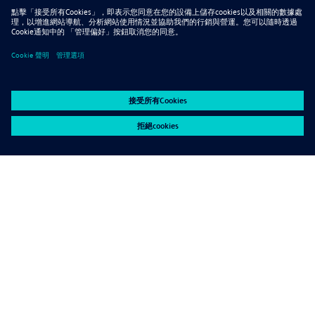
Contactați TRIAS Microelectronics pentru
această ofertă specială! +40 (0) 720 043 119
Contactați