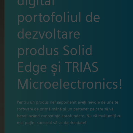
digital
portofoliul de
dezvoltare
produs Solid
Edge și TRIAS
Microelectronics!
Pentru un produs nemaipomenit aveți nevoie de unelte
software de primă mână și un partener pe care să vă
bazați având cunoștințe aprofundate. Nu vă mulțumiți cu
mai puțin, succesul vă va da dreptate!