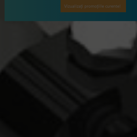
Vizualizați promoțiile curente!