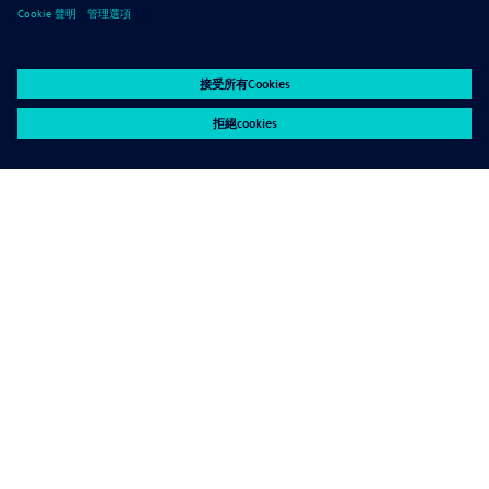
Свържете се със СОЛТЕХ ЕООД за да
получите Вашата специална оферта или да
организирате среща с наши представители!
359 (0)892 460 396
Свържете се с нас