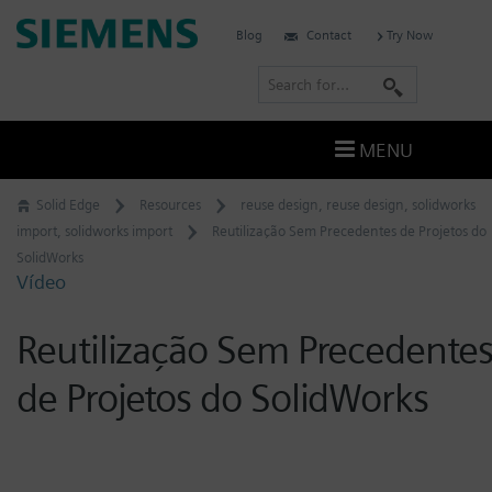
Skip
Siemens
Blog
Contact
Try Now
to
Software
content
S
e
a
MENU
r
c
Solid Edge
Resources
reuse design
,
reuse design
,
solidworks
h
import
,
solidworks import
Reutilização Sem Precedentes de Projetos do
SolidWorks
Vídeo
Reutilização Sem Precedente
de Projetos do SolidWorks