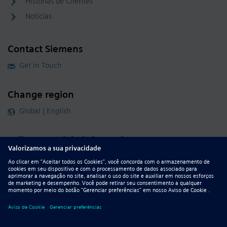
Histórias de Clientes
Notícias
Contact Siemens
Get in Touch
Change region
Global | English
Follow our global channels
siemens.com Global Website
© 2026 Siemens
Whistleblowing
Corporate Information