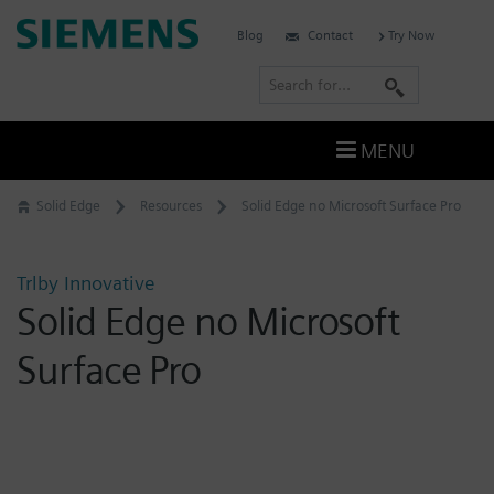
Skip
Siemens
Blog
Contact
Try Now
to
Software
content
S
e
a
MENU
r
c
Solid Edge
Resources
Solid Edge no Microsoft Surface Pro
h
Trlby Innovative
Solid Edge no Microsoft
Surface Pro