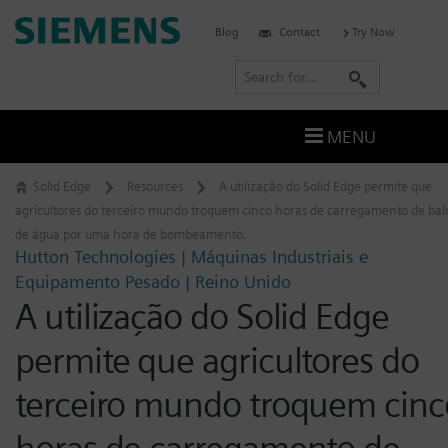
Skip
Siemens
Blog
Contact
Try Now
to
Software
content
S
e
a
MENU
r
c
Solid Edge
Resources
A utilização do Solid Edge permite que
h
agricultores do terceiro mundo troquem cinco horas de carregamento de bal
de água por uma hora de bombeamento.
Hutton Technologies | Máquinas Industriais e
Equipamento Pesado | Reino Unido
A utilização do Solid Edge
permite que agricultores do
terceiro mundo troquem cinc