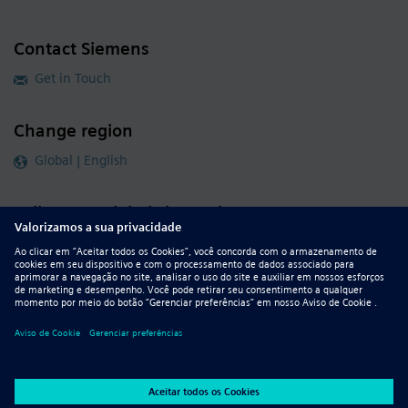
Contact Siemens
Get in Touch
Change region
Global | English
Follow our global channels
siemens.com Global Website
© 2026 Siemens
Whistleblowing
Corporate Information
DMCA
Privacy Notice
Terms of Use
Digital ID
Report Piracy