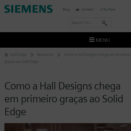
Skip
Siemens
Blog
Contact
Try Now
to
Software
content
S
e
a
MENU
r
c
Solid Edge
Resources
Como a Hall Designs chega em primeiro
h
graças ao Solid Edge
Como a Hall Designs chega
em primeiro graças ao Solid
Edge