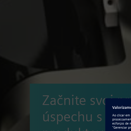
Začnite svoj p
úspechu s port