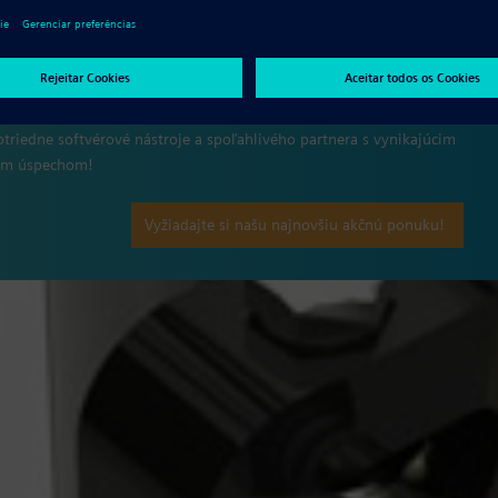
Solid Edge a SOVA
triedne softvérové nástroje a spoľahlivého partnera s vynikajúcim
ným úspechom!
Vyžiadajte si našu najnovšiu akčnú ponuku!