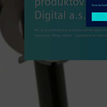
produktov od 
Digital a.s.
Na vývoj vynikajúceho produktu potrebujete prvo
know-how. Menej nestačí – presvedčte sa vlast