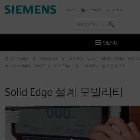
Skip
Siemens
Blog
Contact
Try Now
to
Software
content
S
e
a
MENU
r
c
Solid Edge
Resources
cad mobility
,
cad mobility
,
design mobility
h
design mobility
,
Solid Edge
,
Solid Edge
Solid Edge 설계 모빌리티
Solid Edge 설계 모빌리티