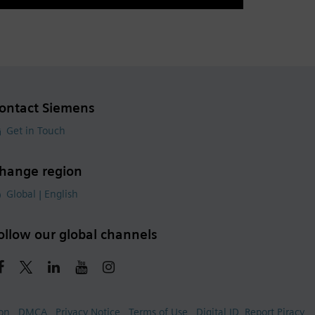
ontact Siemens
Get in Touch
hange region
Global | English
ollow our global channels
ion
DMCA
Privacy Notice
Terms of Use
Digital ID
Report Piracy