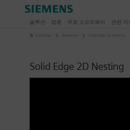
Skip
Siemens
to
Software
content
솔루션
업종
무료 소프트웨어
관련 자
Solid Edge
Resources
Solid Edge 2D Nesting
Solid Edge 2D Nesting