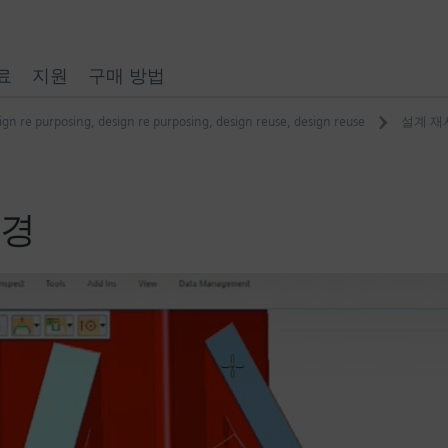
료
지원
구매 방법
ign re purposing
,
design re purposing
,
design reuse
,
design reuse
설계 재
변경