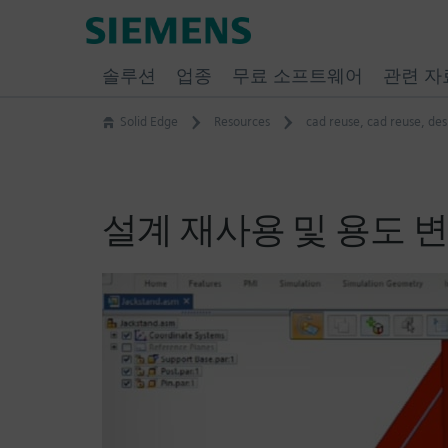
Skip
Siemens
to
Software
content
솔루션
업종
무료 소프트웨어
관련 자
Solid Edge
Resources
cad reuse
,
cad reuse
,
des
설계 재사용 및 용도 