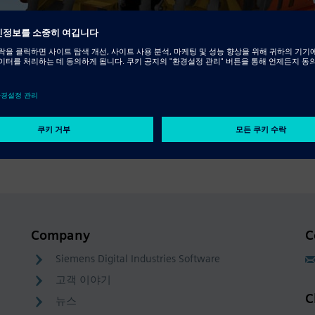
Company
C
Siemens Digital Industries Software
고객 이야기
C
뉴스