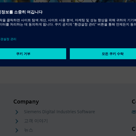
Company
C
Siemens Digital Industries Software
고객 이야기
C
뉴스