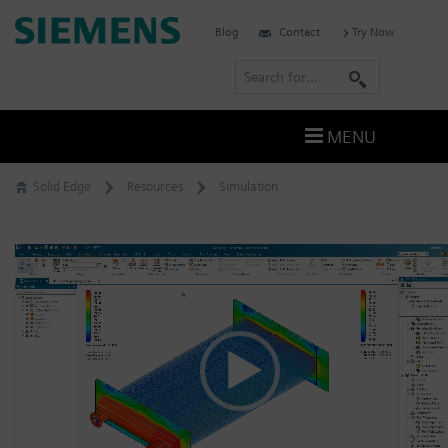
Skip
Siemens
Blog
Contact
Try Now
to
Software
content
S
e
a
MENU
r
c
Solid Edge
Resources
Simulation
h
비
디
오
플
레
이
어