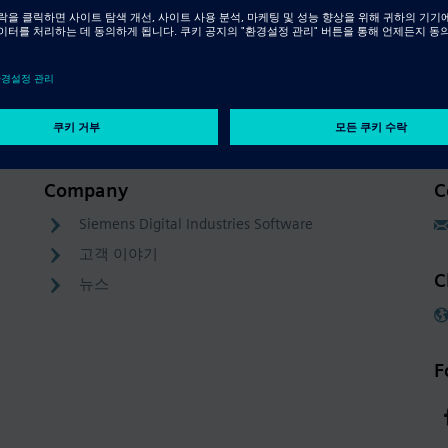
Company
C
Siemens Digital Industries Software
고객 이야기
C
뉴스
F