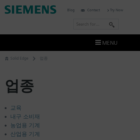
Skip
Siemens
Blog
Contact
Try Now
to
Software
content
S
e
a
MENU
r
c
Solid Edge
업종
h
업종
교육
내구 소비재
농업용 기계
산업용 기계