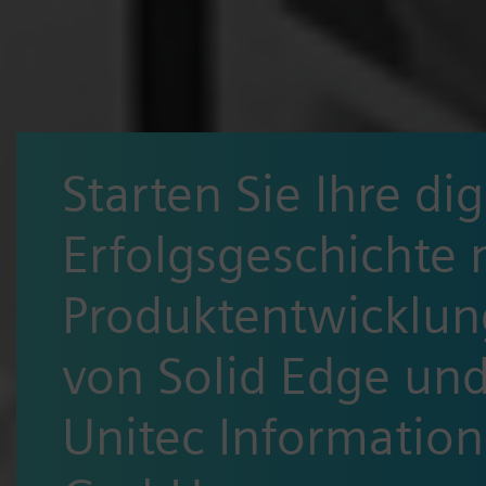
Starten Sie Ihre dig
Erfolgsgeschichte
Produktentwicklun
von Solid Edge und
Unitec Informatio