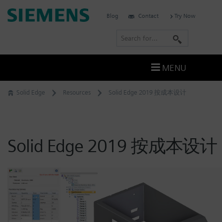
Skip
Siemens
Blog
Contact
Try Now
to
Software
content
S
e
a
MENU
r
c
Solid Edge
Resources
Solid Edge 2019 按成本设计
h
Solid Edge 2019 按成本设计