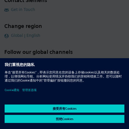
Contact Siemens
Get in Touch
Change region
Global | English
Follow our global channels
siemens.com Global Website
© 2026 Siemens
Whistleblowing
Corporate Information
DMCA
Privacy Notice
Terms of Use
Digital ID
Report Piracy