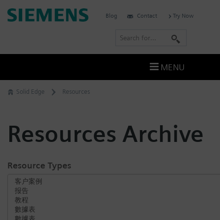
Skip
Siemens
Blog
Contact
Try Now
to
Software
content
S
e
a
MENU
r
c
Solid Edge
Resources
h
Resources Archive
Resource Types